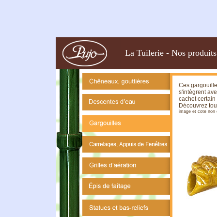
La Tuilerie
-
Nos produits
Ces gargouille
s'intègrent av
cachet certain
Découvrez tout
image et cote non 